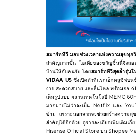
สมาร์ททีวี
มอบช่วงเวลาแห่งความสุขทุกวิน
สำคัญมากขึ้น ไอเดียของขวัญชิ้นนี้จึง
บ้านให้กับคนรับ โดย
สมาร์ททีวีสุดล้ำรุ่น
VIDAA U5
ซึ่งเปิดตัวที่แรกเอ็กคลูชีฟบน
ง่าย สะดวกสบาย และลื่นไหล พร้อมจอ 4K
เต็มรูปแบบ ผสานเทคโนโลยี MEMC 60HZ 
มากมายไม่ว่าจะเป็น Netflix และ YouTu
ข้าม เพราะนอกจากจะช่วยสร้างความสุขแ
สำคัญได้อีกด้วย ดูรายละเอียดเพิ่มเติมเกี่
Hisense Official Store บน Shopee Ma