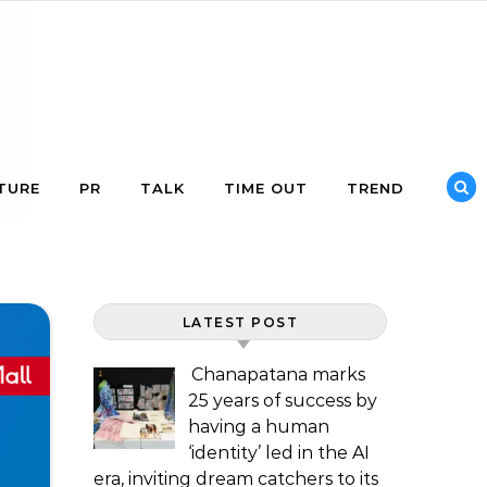
TURE
PR
TALK
TIME OUT
TREND
LATEST POST
Chanapatana marks
25 years of success by
having a human
‘identity’ led in the AI
era, inviting dream catchers to its