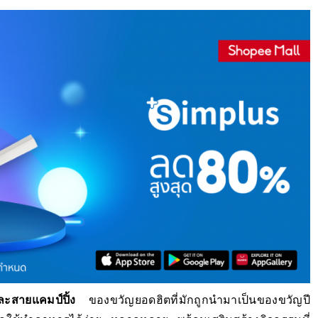
และสายแคมป์ปิ้ง
ของขวัญยอดฮิตที่มักถูกนำมาเป็นของขวัญปี