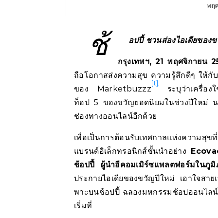
พฤศ
ช้
อปปี้ ชวนส่องไอเดียของข
กรุงเทพฯ
, 21
พฤศจิกายน
2
ถือโอกาสส่งความสุข ความรู้สึกดีๆ ให
[1]
ของ Marketbuzzz
ระบุว่าเครื่องใช
ท็อป 5 ของขวัญยอดนิยมในช่วงปีใหม่ นอ
ช่องทางออนไลน์อีกด้วย
เพื่อเป็นการต้อนรับเทศกาลแห่งความสุขท
แบรนด์อิเล็กทรอนิกส์ชั้นนำอย่าง
Ecova
ช้อปปี้ ผู้นำอีคอมเมิร์ซแพลตฟอร์มในภูม
ประกายไอเดียของขวัญปีใหม่ เอาใจสายเทคเล
พาะบนช้อปปี้ ฉลองมหกรรมช้อปออนไลน์ สุ
เริ่มที่