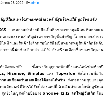
จิกายน 23, 2022
- By
admin
วัญปีใหม่
อาใจสายเทคเลิฟเวอร์ ที่สุขใจคนให้ ถูกใจคนรับ
565 –
เทศกาลส่งท้ายปี ถือเป็นอีกช่วงเวลาสุดพิเศษที่หลายคน
้กับตนเองและคนสำคัญผ่านของขวัญชิ้นสำคัญ โดยจากผลสำรวจ
้ไฟฟ้าและสินค้าอิเล็กทรอนิกส์ถือเป็นหมวดหมู่สินค้าติดอันดับ
กจากนี้นักช้อปอีกกว่า 40% ยังเตรียมเลือกซื้อของขวัญผ่าน
ี่กำลังจะมาถึง ซึ่งตรงกับฤดูกาลช้อปปิ้งออนไลน์ช่วงท้ายปี
cs, Hisense, Simplus
และ
Topvalue
จึงได้ร่วมมือกับ
ิภาคเอเชียตะวันออกเฉียงใต้และไต้หวัน
ส่งต่อความสุขและจุด
ิฟเวอร์ที่ใครได้รับก็ต้องแฮปปี้ ด้วยสินค้าสุดเอ็กซ์คลูซีฟเฉ
ดยิ่งใหญ่ส่งท้ายปีอย่าง
Shopee 12.12
ลดใหญ่วันเกิด
โดย