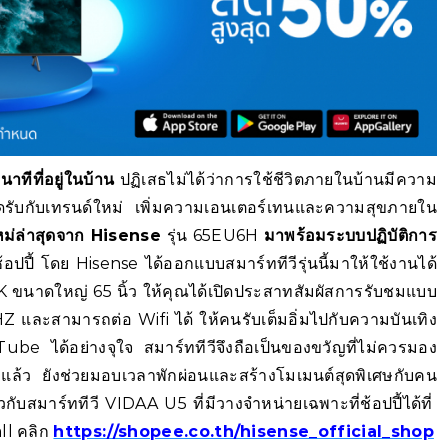
าทีที่อยู่ในบ้าน
ปฏิเสธไม่ได้ว่าการใช้ชีวิตภายในบ้านมีความ
สอดรับกับเทรนด์ใหม่ เพิ่มความเอนเตอร์เทนและความสุขภายใน
ใหม่ล่าสุดจาก
Hisense
รุ่น 65EU6H
มาพร้อมระบบปฏิบัติการ
ช้อปปี้ โดย Hisense ได้ออกแบบสมาร์ททีวีรุ่นนี้มาให้ใช้งานได้
 ขนาดใหญ่ 65 นิ้ว ให้คุณได้เปิดประสาทสัมผัสการรับชมแบบ
และสามารถต่อ Wifi ได้ ให้คนรับเต็มอิ่มไปกับความบันเทิง
be ได้อย่างจุใจ สมาร์ททีวีจึงถือเป็นของขวัญที่ไม่ควรมอง
ล้ว ยังช่วยมอบเวลาพักผ่อนและสร้างโมเมนต์สุดพิเศษกับคน
ยวกับสมาร์ททีวี VIDAA U5 ที่มีวางจำหน่ายเฉพาะที่ช้อปปี้ได้ที่
ll คลิก
https://shopee.co.th/hisense_official_shop