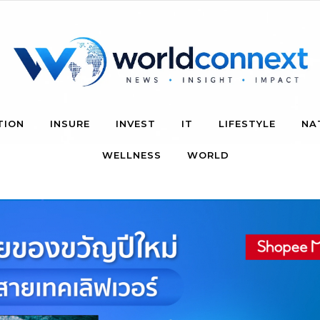
TION
INSURE
INVEST
IT
LIFESTYLE
NA
WELLNESS
WORLD