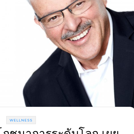
WELLNESS
านโภชนาการ​ระดับ​โลก​ เผย