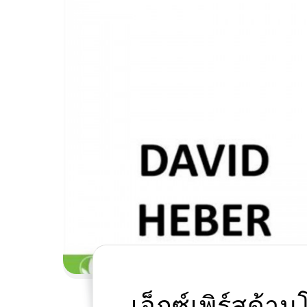
เอ็กซ์​เพิร์ส​ด้