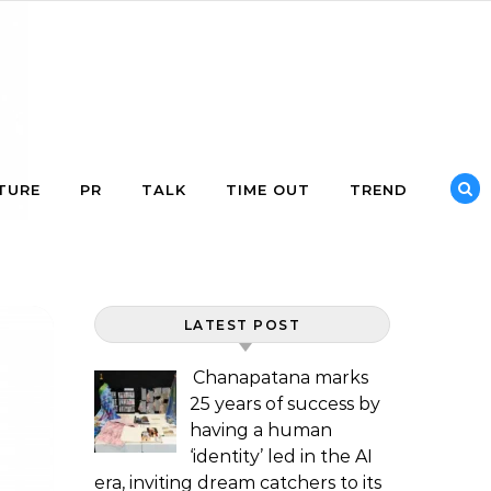
TURE
PR
TALK
TIME OUT
TREND
LATEST POST
Chanapatana marks
25 years of success by
having a human
‘identity’ led in the AI
era, inviting dream catchers to its