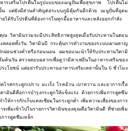
หารเสริมโปรตีนในรูปแบบของเมนูปั่นเพื่อสุขภาพ โปรตีนไม่
ั้น แต่ยังมีส่วนสำคัญต่อระบบภูมิคุ้มกันอีกด้วย เมนูปั่นที่อุดม
ายได้รับโปรตีนที่ต้องการในทุกมื้ออาหารและหลังออกกำลัง
งคุณ วิตามินรวมจะมีประสิทธิภาพสูงสุดเมื่อรับประทานในตอน
ยลงตลอดทั้งวัน วิตามินบี กระตุ้นการทำงานของระบบเผาผลาญ
ักผ่อนช่วงค่ำหรือก่อนนอน ผมขอแนะนำให้รับประทานวิตามิ
ริ่มต้นวัน ตรวจสอบฉลากเพื่อดูว่ามีคาเฟอีนในอาหารเสริมของ
มีประโยชน์ แต่อย่ารับประทานอาหารเสริมเหล่านั้นใน 6 ชั่วโมง
ที่จะเกิดโรคกระดูกเปราะ มะเร็ง โรคอ้วน เบาหวาน และอาการเรื้อ
วิตามินดีคือการบำรุงกระดูกให้แข็งแรง ด้วยการเพิ่มการดูดซึม
ทำให้การกักเก็บแคลเซียมในกระดูกต่ำ เพิ่มความเสี่ยงของการ
าจเพิ่มเข้าไปในรายการวิตามินของคุณคือวิตามินดี ที่ช่วยเพิ่ม
่มการดูดซึมเหล็ก