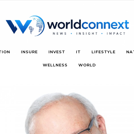
TION
INSURE
INVEST
IT
LIFESTYLE
NA
WELLNESS
WORLD