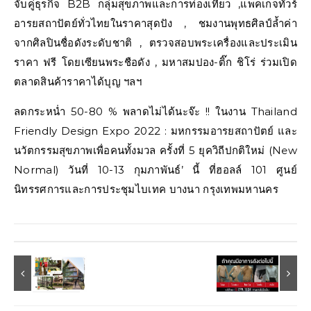
จับคู่ธุรกิจ B2B กลุ่มสุขภาพและการท่องเที่ยว ,แพคเกจทัวร์
อารยสถาปัตย์ทั่วไทยในราคาสุดปัง , ชมงานพุทธศิลป์ล้ำค่า
จากศิลปินชื่อดังระดับชาติ , ตรวจสอบพระเครื่องและประเมิน
ราคา ฟรี โดยเซียนพระชือดัง , มหาสมปอง-ติ๊ก ชิโร่ ร่วมเปิด
ตลาดสินค้าราคาได้บุญ ฯลฯ
ลดกระหน่ำ 50-80 % พลาดไม่ได้นะจ๊ะ !! ในงาน Thailand
Friendly Design Expo 2022 : มหกรรมอารยสถาปัตย์ และ
นวัตกรรมสุขภาพเพื่อคนทั้งมวล ครั้งที่ 5 ยุควิถีปกติใหม่ (New
Normal) วันที่ 10-13 กุมภาพันธ์’ นี้ ที่ฮอลล์ 101 ศูนย์
นิทรรศการและการประชุมไบเทค บางนา กรุงเทพมหานคร